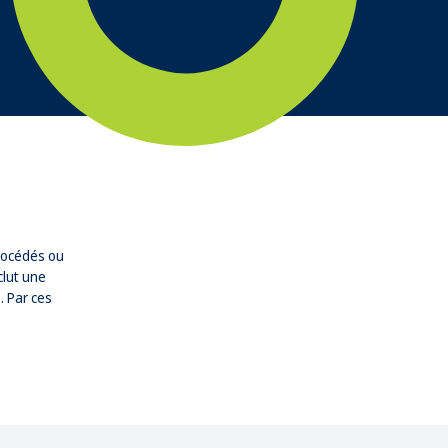
procédés ou
clut une
. Par ces