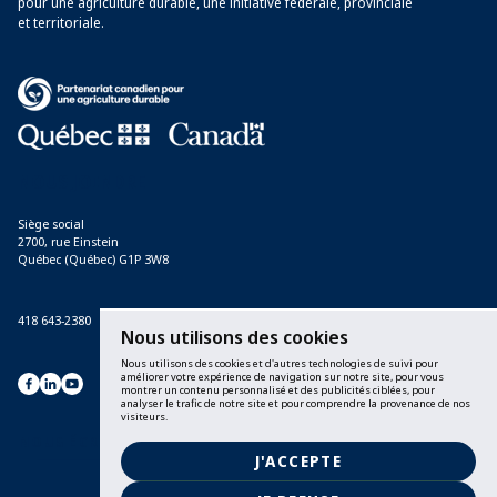
pour une agriculture durable, une initiative fédérale, provinciale
et territoriale.
Avec le soutien financier du Partenariat canadien pour une agriculture durable, 
NOUS JOINDRE
Siège social
2700, rue Einstein
Québec (Québec) G1P 3W8
418 643-2380
Nous utilisons des cookies
Nous utilisons des cookies et d'autres technologies de suivi pour
améliorer votre expérience de navigation sur notre site, pour vous
montrer un contenu personnalisé et des publicités ciblées, pour
analyser le trafic de notre site et pour comprendre la provenance de nos
visiteurs.
NOUS ÉCRIRE
J'ACCEPTE