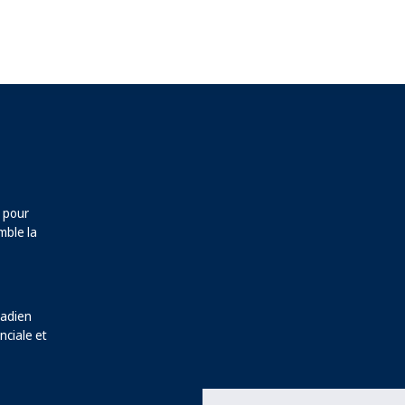
t pour
mble la
nadien
nciale et