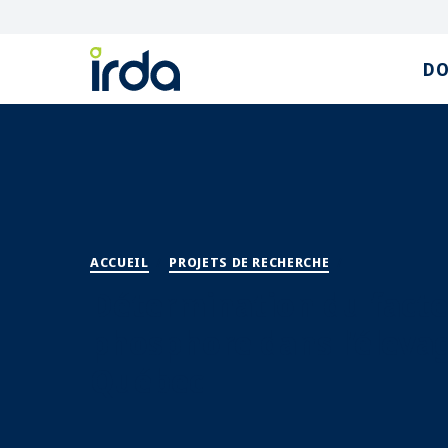
DO
ACCUEIL
/
PROJETS DE RECHERCHE
/
DÉTERMINATIO
Détermination du facte
phosphore dans l’éleva
Québec