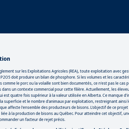
tion
èglement sur les Exploitations Agricoles (REA), toute exploitation avec ge
P2O5 doit produire un bilan de phosphore. Si les volumes et les caracté
s comme le porc ou la volaille sont bien documentés, ce n'est pas le cas 
s dans un contexte commercial pour cette filière. Actuellement, les éleve
ui est quatre fois supérieur à la valeur utilisée en Alberta. Ce manque d
 la superficie et le nombre d'animaux par exploitation, restreignant ainsi
que affecte l'ensemble des producteurs de bisons. L'objectif de ce projet 
liée à la production de bisons au Québec. Pour atteindre cet objectif, 
commander un facteur de rejet précis.