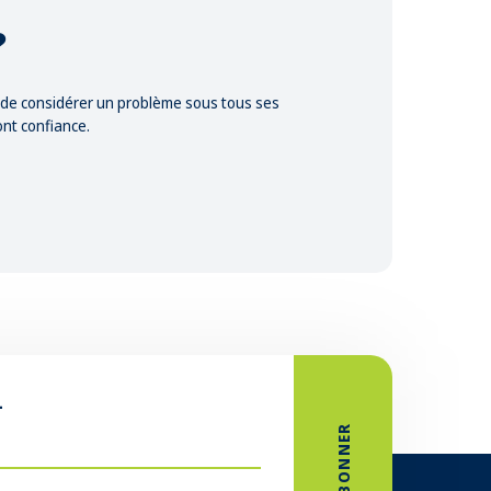
?
t de considérer un problème sous tous ses
ont confiance.
L
M'ABONNER