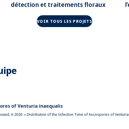
détection et traitements floraux
l
p
r
VOIR TOUS LES PROJETS
uipe
ores of Venturia inaequalis
tensvand, A 2020. « Distribution of the Infection Time of Ascospores of Venturia