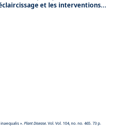
’éclaircissage et les interventions
hytosanitaires dans les vergers en
égie biologique ou sans pesticides
 inaequalis ».
Plant Disease.
Vol. Vol. 104, no. no. 465. 73 p.