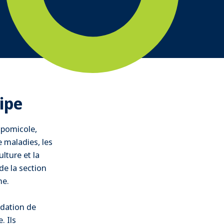
ipe
 pomicole,
e maladies, les
lture et la
de la section
me.
idation de
. Ils