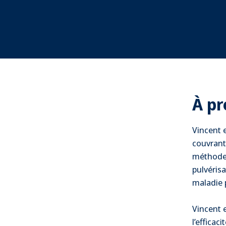
À pr
Vincent 
couvrant 
méthodes 
pulvérisa
maladie 
Vincent 
l’efficac