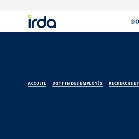
DO
ACCUEIL
/
BOTTIN DES EMPLOYÉS
/
RECHERCHE E
Équipe en phytop
pomicole